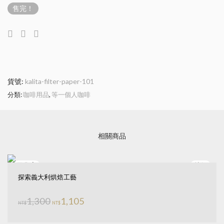
售完！
貨號:
kalita-filter-paper-101
分類:
咖啡用品
,
等一個人咖啡
相關商品
特價
探索義大利烘焙工藝
原始價格：NT$1,300。
目前價格：NT$1,105。
1,300
1,105
NT$
NT$