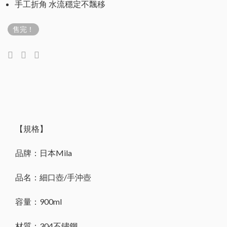
手工折角 水流穩定不飄移
售完！
【規格】
品牌：日本Mila
品名：細口壺/手沖壺
容量：900ml
材質：304不鏽鋼