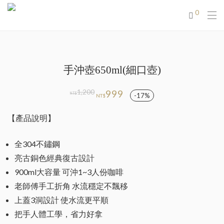
0
手沖壺650ml(細口壺)
原
目
1,200
999
NT$
-
17
%
NT$
始
前
價
價
格：
格：
【產品說明】
NT$1,200。
NT$999。
全304不鏽鋼
亮古銅色經典復古設計
900ml大容量 可沖1~3人份咖啡
老師傅手工折角 水流穩定不飄移
上蓋3洞設計 使水流更平順
把手人體工學，省力好拿