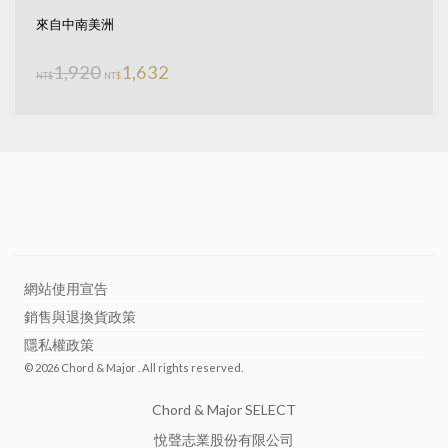
特價
來自中南美洲
原始價格：NT$1,920。
目前價格：NT$1,632。
1,920
1,632
NT$
NT$
網站使用宣告
銷售與退換貨政策
隱私權政策
© 2026 Chord & Major . All rights reserved.
Chord & Major SELECT
悅聲志業股份有限公司